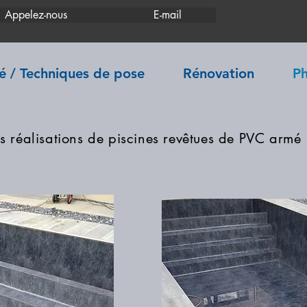
Appelez-nous
E-mail
 / Techniques de pose
Rénovation
P
 réalisations de piscines revêtues de PVC armé