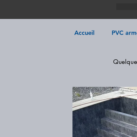
Accueil
PVC armé
Quelques